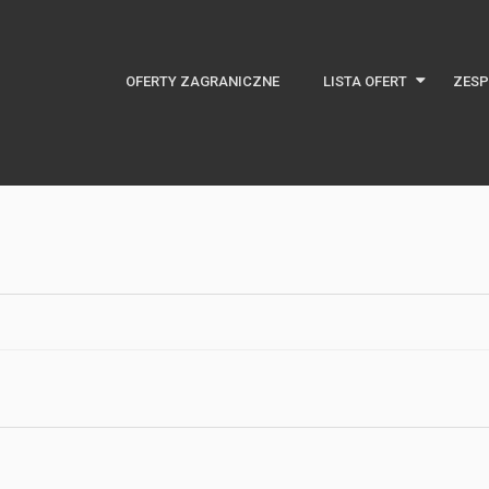
OFERTY ZAGRANICZNE
LISTA OFERT
ZESP
Najnowsze oferty
Oferty specjalne
Domy na rynku pierwotny