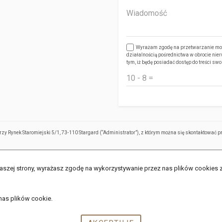
Wyrażam zgodę na przetwarzanie moi
działalnością pośrednictwa w obrocie ni
tym, iż będę posiadać dostęp do treści swo
zy Rynek Staromiejski 5/1, 73-110 Stargard (“Administrator”), z którym można się skontaktować
aszej strony, wyrażasz zgodę na wykorzystywanie przez nas plików cookies zg
nas plików cookie.