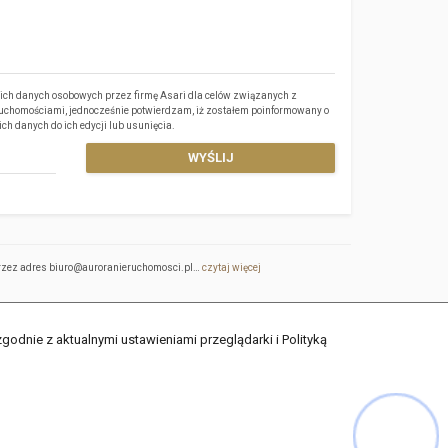
ch danych osobowych przez firmę Asari dla celów związanych z
eruchomościami, jednocześnie potwierdzam, iż zostałem poinformowany o
ich danych do ich edycji lub usunięcia.
 przez adres biuro@auroranieruchomosci.pl…
czytaj więcej
odnie z aktualnymi ustawieniami przeglądarki i Polityką