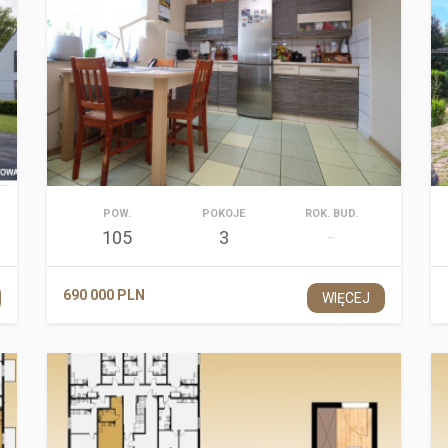
POW.
POKOJE
ROK. BUD.
105
3
–
690 000 PLN
WIĘCEJ