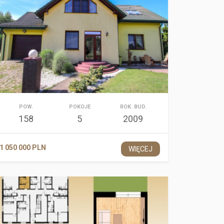
POW.
POKOJE
ROK. BUD.
158
5
2009
1 050 000 PLN
WIĘCEJ