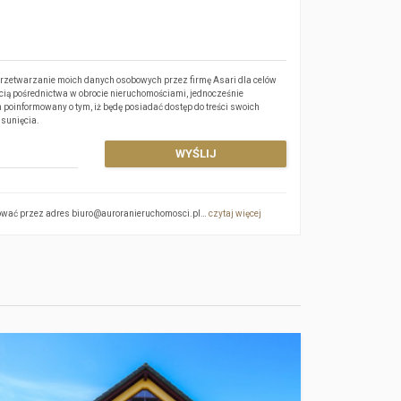
zetwarzanie moich danych osobowych przez firmę Asari dla celów
cią pośrednictwa w obrocie nieruchomościami, jednocześnie
 poinformowany o tym, iż będę posiadać dostęp do treści swoich
usunięcia.
WYŚLIJ
aktować przez adres biuro@auroranieruchomosci.pl…
czytaj więcej