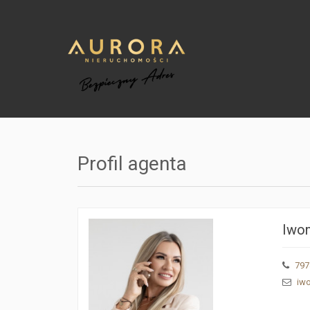
Profil agenta
Iwon
797
iw