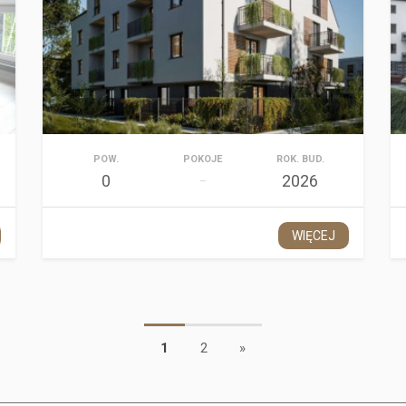
POW.
POKOJE
ROK. BUD.
0
2026
–
WIĘCEJ
1
2
»