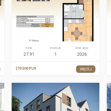
POW.
POKOJE
ROK. BUD.
27.91
1
2026
270 500 PLN
WIĘCEJ