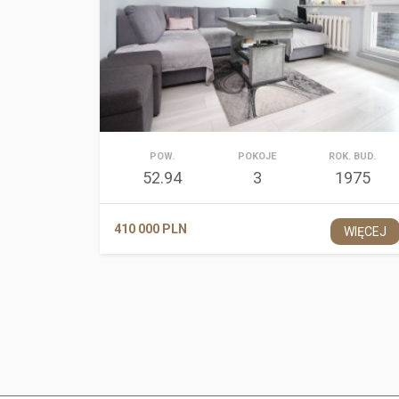
POW.
POKOJE
ROK. BUD.
52.94
3
1975
410 000 PLN
WIĘCEJ