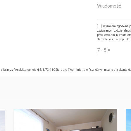
Wyrażam zgodę na pr
związanych z działalnoś
potwierdzam, iż zostałem
danych do ich edycji lub 
ibą przy Rynek Staromiejski 5/1, 73-110 Stargard (“Administrator”), z którym można się skont