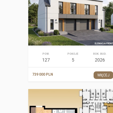
POW.
POKOJE
ROK. BUD.
127
5
2026
739 000 PLN
WIĘCEJ