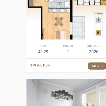
POW.
POKOJE
ROK. BUD.
42.29
2
2026
379 900 PLN
WIĘCEJ