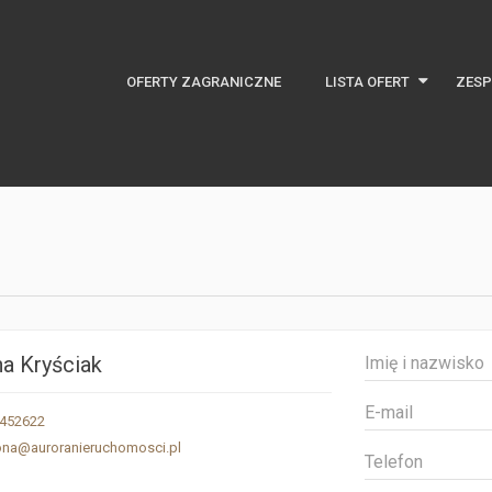
OFERTY ZAGRANICZNE
LISTA OFERT
ZESP
Najnowsze oferty
Oferty specjalne
Domy na rynku pierwotny
a Kryściak
452622
ona@auroranieruchomosci.pl