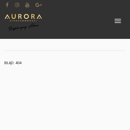
Toggle 
BŁĄD: 404