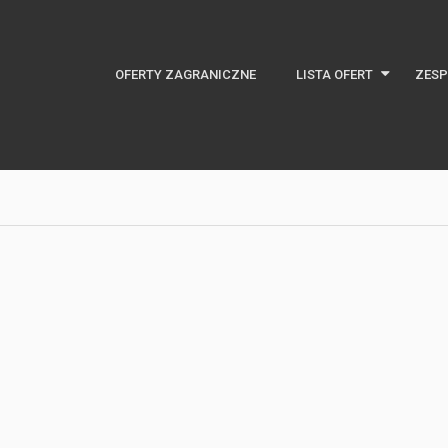
OFERTY ZAGRANICZNE
LISTA OFERT
ZESP
Najnowsze oferty
Oferty specjalne
Domy na rynku pierwotny